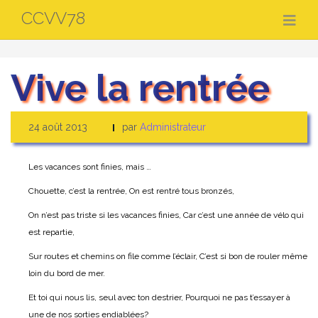
Aller
CCVV78
au
contenu
Vive la rentrée
24 août 2013
par
Administrateur
Les vacances sont finies, mais …
Chouette, c’est la rentrée,
On est rentré tous bronzés,
On n’est pas triste si les vacances finies,
Car c’est une année de vélo qui
est repartie,
Sur routes et chemins on file comme l’éclair,
C’est si bon de rouler même
loin du bord de mer.
Et toi qui nous lis, seul avec ton destrier,
Pourquoi ne pas t’essayer à
une de nos sorties endiablées?