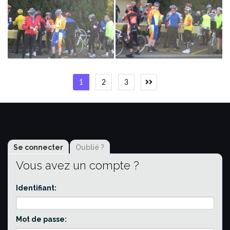
Pagination
1
2
3
des
publications
Se connecter
Oublié ?
Vous avez un compte ?
Identifiant:
Mot de passe: