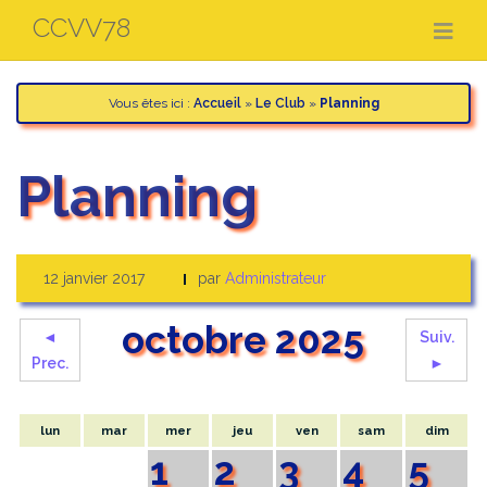
Aller
CCVV78
au
contenu
Vous êtes ici :
Accueil
»
Le Club
»
Planning
Planning
12 janvier 2017
par
Administrateur
octobre 2025
◄
Suiv.
Prec.
►
lun
mar
mer
jeu
ven
sam
dim
1
2
3
4
5