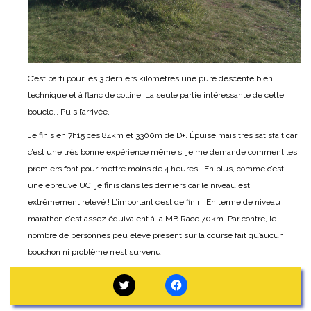
C’est parti pour les 3 derniers kilomètres une pure descente bien
technique et à flanc de colline. La seule partie intéressante de cette
boucle… Puis l’arrivée.
Je finis en 7h15 ces 84km et 3300m de D+. Épuisé mais très satisfait car
c’est une très bonne expérience même si je me demande comment les
premiers font pour mettre moins de 4 heures ! En plus, comme c’est
une épreuve UCI je finis dans les derniers car le niveau est
extrêmement relevé ! L’important c’est de finir ! En terme de niveau
marathon c’est assez équivalent à la MB Race 70km. Par contre, le
nombre de personnes peu élevé présent sur la course fait qu’aucun
bouchon ni problème n’est survenu.