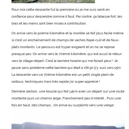
Pour moi cette descente fut la première où je me suis senti en
confiance pour descendre comme il faut. Par contre, ça tabasse fort, les
bras et les mains sont bien mises à contribution.
On arrive vers le 50ème kilomètre et la montée se fait plus facile même
si c’est un enchaînement de champs de vaches (tape-cul) et de faux-
plats montants. Le parcours est hyper exigeant et on ne se repose
presque pas. On arrive vers le 70ème kilomètre, qui est aussi le retour
vers le village départ. C’est la barrière horaire qui me faisait peur ! Je
passe sans problème cette barrière qui était à 16h30 (j’y suis vers 15h).
La descente vers ce 70ème kilomètre est un petit single plein de
cailloux, techniques mais très rapide j’ai super apprécié !
Dernière section, une boucle qui fait 14km avec un départ sur une route
montante puis un chemin large. Franchement pas d’intérêt… Puis une
fois en haut, des champs… On arrive au surplomb vers une vierge :