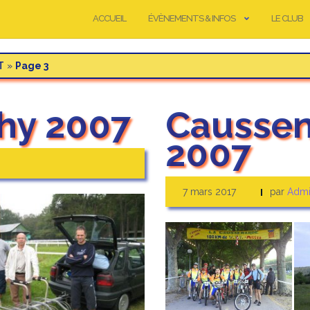
ACCUEIL
ÉVÈNEMENTS & INFOS
LE CLUB
T
»
Page 3
hy 2007
Caussen
2007
7 mars 2017
par
Admi