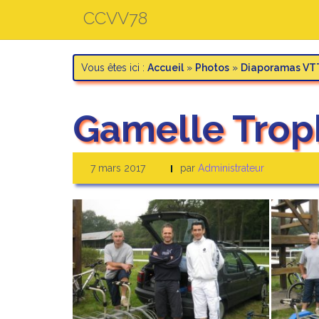
Aller
CCVV78
au
contenu
Vous êtes ici :
Accueil
»
Photos
»
Diaporamas VT
Gamelle Trop
7 mars 2017
par
Administrateur