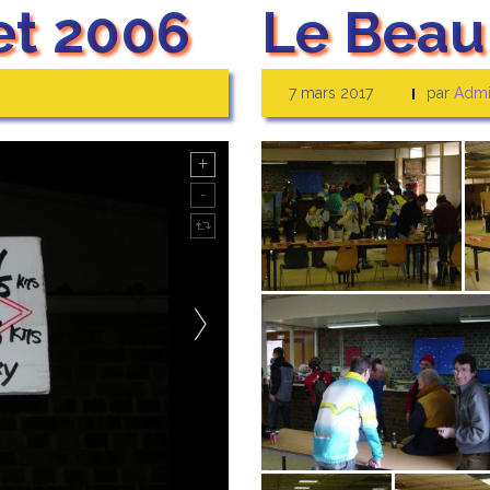
et 2006
Le Beau
7 mars 2017
par
Admi